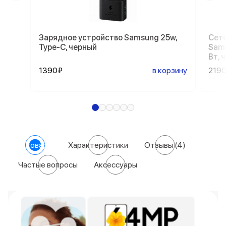
Зарядное устройство Samsung 25w,
Сете
Type-C, черный
Sams
Вт, 
1390₽
в корзину
219
О товаре
Характеристики
Отзывы
(4)
Частые вопросы
Аксессуары