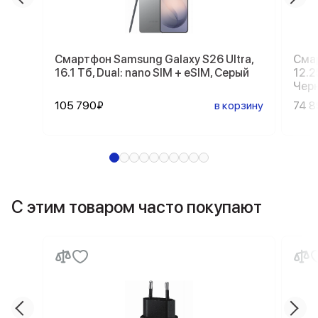
Смартфон Samsung Galaxy S26 Ultra,
Смар
16.1 Тб, Dual: nano SIM + eSIM, Серый
12.2
Чер
105 790₽
в корзину
74 
С этим товаром часто покупают