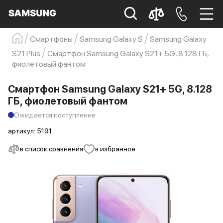
Смартфоны
Samsung Galaxy S
Samsung Galaxy
Samsung
Смартфон
s23
s23 ultra
S21 Plus
Смартфон Samsung Galaxy S21+ 5G, 8.128 ГБ,
фиолетовый фантом
Galaxy S22
s21
Смартфон Samsung Galaxy S21+ 5G, 8.128
ГБ, фиолетовый фантом
Ожидается поступление
артикул:
5191
в список сравнения
в избранное