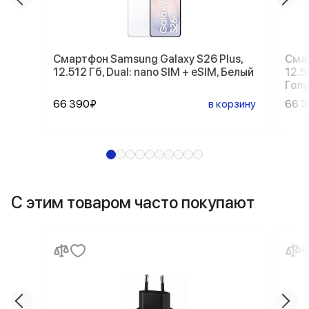
Смартфон Samsung Galaxy S26 Plus,
Смар
12.512 Гб, Dual: nano SIM + eSIM, Белый
12.5
Гол
66 390₽
в корзину
66 
С этим товаром часто покупают