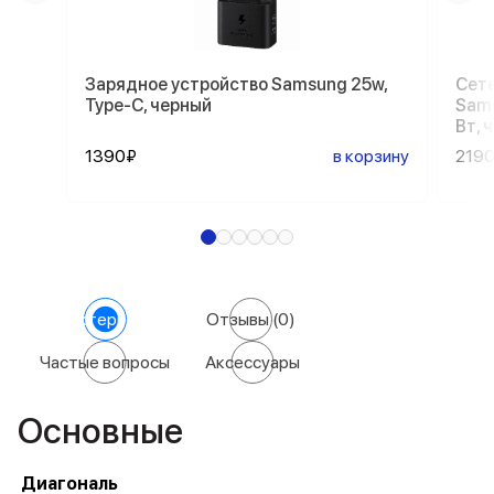
Зарядное устройство Samsung 25w,
Сете
Type-C, черный
Sams
Вт, 
1390₽
в корзину
219
Характеристики
Отзывы
(0)
Частые вопросы
Аксессуары
Основные
Диагональ