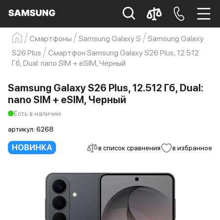
Смартфоны
Samsung Galaxy S
Samsung Galaxy
Samsung
Смартфон
s23
s23 ultra
S26 Plus
Смартфон Samsung Galaxy S26 Plus, 12.512
Гб, Dual: nano SIM + eSIM, Черный
Galaxy S22
s21
Samsung Galaxy S26 Plus, 12.512 Гб, Dual:
nano SIM + eSIM, Черный
Есть в наличии
артикул:
6268
НОВИНКА
в список сравнения
в избранное