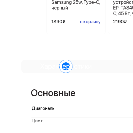
Samsung 25w, Type-C,
устройс
черный
EP-TA84
C, 45 Вт
1390₽
в корзину
2190₽
Характеристики
Основные
Диагональ
Цвет