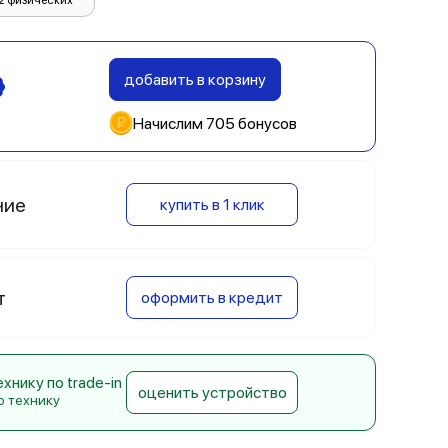
2 физических
добавить в корзину
Начислим 705 бонусов
ние
купить в 1 клик
т
оформить в кредит
нику по trade-in
оценить устройство
ю технику