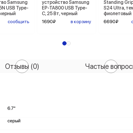
тво Samsung
устройство Samsung
Standing Gri
5N USB Type-
EP-TA800 USB Type-
S24 Ultra, т
, черный
C, 25 Вт, черный
фиолетовый
сообщить
1690₽
в корзину
6690₽
Отзывы
(0)
Частые вопро
6.7"
серый