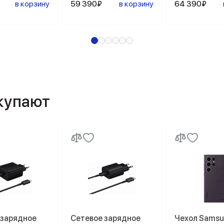
в корзину
59 390₽
в корзину
64 390₽
окупают
 зарядное
Сетевое зарядное
Чехол Sams