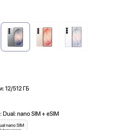
: 12/512 ГБ
 Dual: nano SIM + eSIM
ual nano SIM