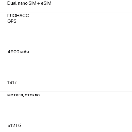
Dual: nano SIM + eSIM
ГЛОНАСС
GPS
4900 мАч
191 г
металл, стекло
512 Гб