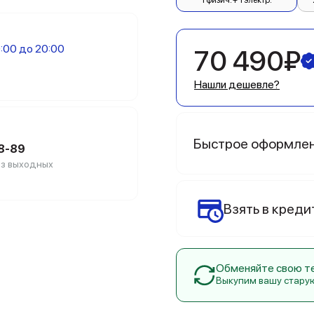
1 физич. + 1 электр.
:00 до 20:00
70 490₽
Нашли дешевле?
Быстрое оформле
88-89
без выходных
Взять в креди
Обменяйте свою тех
Выкупим вашу стару