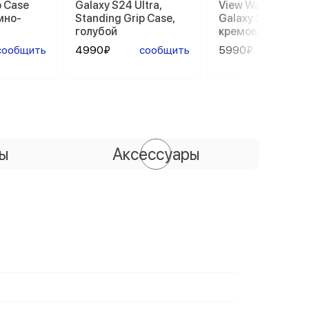
p Case
Galaxy S24 Ultra,
View Wallet Case
емно-
Standing Grip Case,
Galaxy S23 Ultra,
голубой
кремовый
сообщить
4990₽
сообщить
5990₽
сооб
сы
Аксессуары