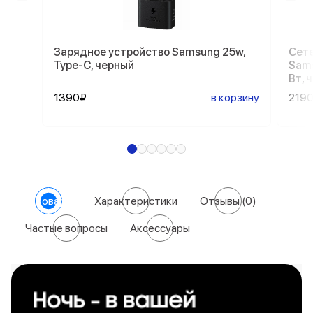
Зарядное устройство Samsung 25w,
Сете
Type-C, черный
Sams
Вт, 
1390₽
в корзину
219
О товаре
Характеристики
Отзывы
(0)
Частые вопросы
Аксессуары