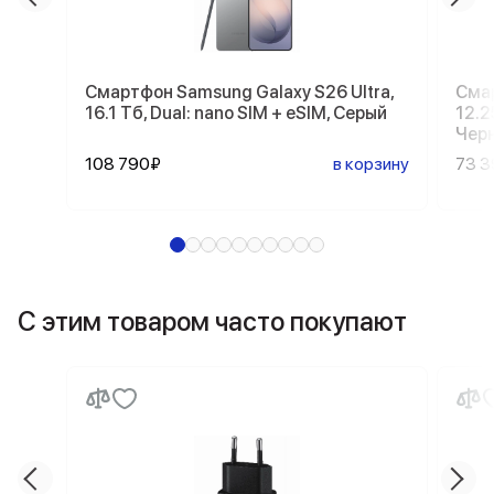
Смартфон Samsung Galaxy S26 Ultra,
Смар
16.1 Тб, Dual: nano SIM + eSIM, Серый
12.2
Чер
108 790₽
в корзину
73 
С этим товаром часто покупают