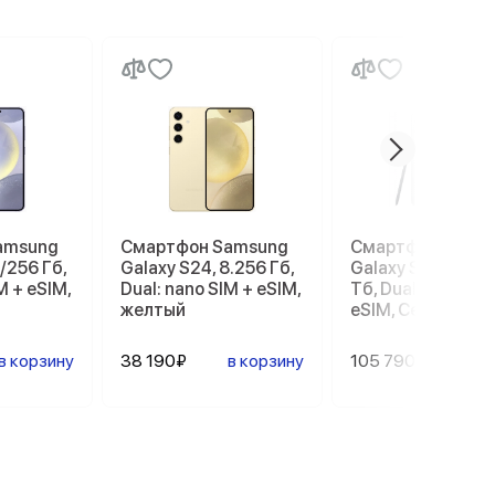
amsung
Смартфон Samsung
Смартфон Sams
/256 Гб,
Galaxy S24, 8.256 Гб,
Galaxy S26 Ultra, 
M + eSIM,
Dual: nano SIM + eSIM,
Тб, Dual: nano SI
желтый
eSIM, Серый
в корзину
38 190₽
в корзину
105 790₽
в ко