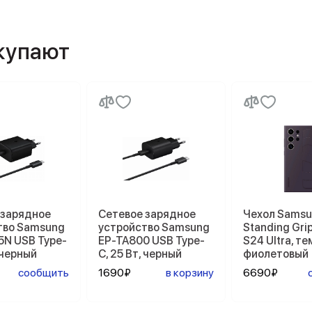
окупают
 зарядное
Сетевое зарядное
Чехол Sams
тво Samsung
устройство Samsung
Standing Gri
5N USB Type-
EP-TA800 USB Type-
S24 Ultra, т
, черный
C, 25 Вт, черный
фиолетовый
сообщить
1690₽
в корзину
6690₽