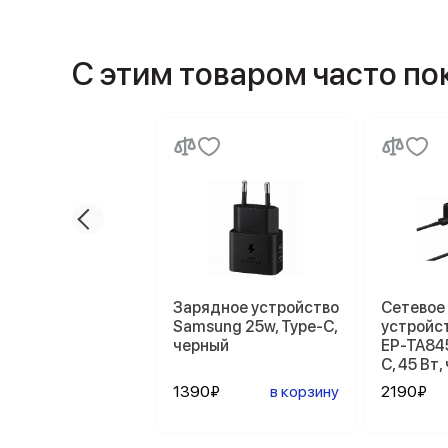
С этим товаром часто п
Зарядное устройство
Сетевое
Samsung 25w, Type-C,
устройс
черный
EP-TA84
C, 45 Вт
1390₽
в корзину
2190₽