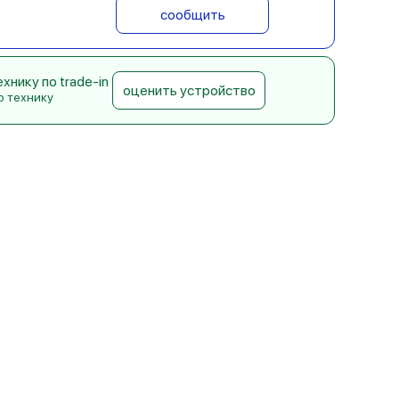
сообщить
нику по trade-in
оценить устройство
ю технику