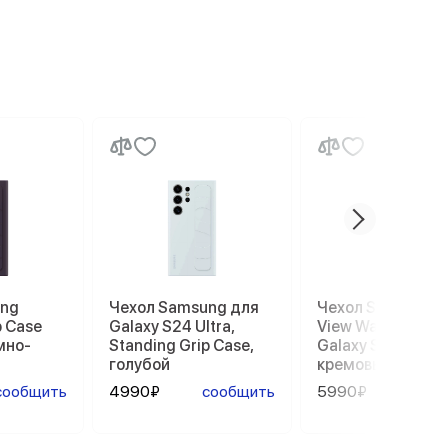
ung
Чехол Samsung для
Чехол Samsung 
p Case
Galaxy S24 Ultra,
View Wallet Case
емно-
Standing Grip Case,
Galaxy S23 Ultra,
голубой
кремовый
сообщить
4990₽
сообщить
5990₽
сооб