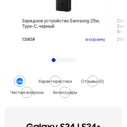
Зарядное устройство Samsung 25w,
Сете
Type-C, черный
Sams
Вт, 
1390₽
в корзину
219
О товаре
Характеристики
Отзывы
(0)
Частые вопросы
Аксессуары