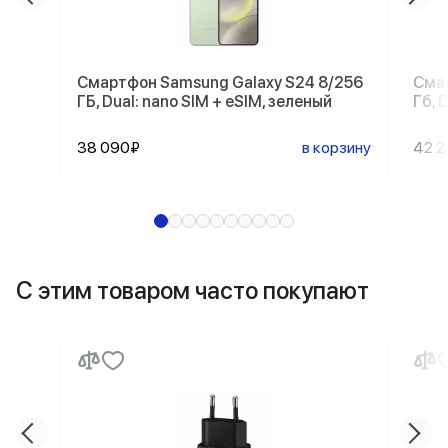
Смартфон Samsung Galaxy S24 8/256
Смар
ГБ, Dual: nano SIM + eSIM, зеленый
Гб, 
38 090₽
в корзину
42 
С этим товаром часто покупают