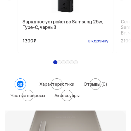
Зарядное устройство Samsung 25w,
Сете
Type-C, черный
Sams
Вт, 
1390₽
в корзину
219
О товаре
Характеристики
Отзывы
(0)
Частые вопросы
Аксессуары