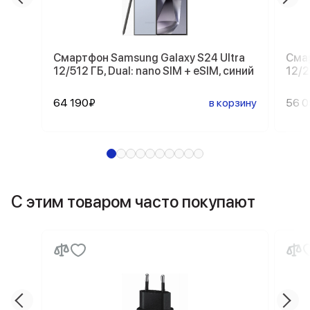
Смартфон Samsung Galaxy S24 Ultra
Смар
12/512 ГБ, Dual: nano SIM + eSIM, синий
12/2
64 190₽
в корзину
56 
С этим товаром часто покупают