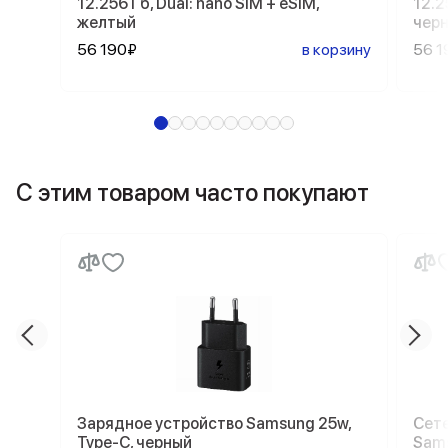
12.256 Гб, Dual: nano SIM + eSIM,
12.2
желтый
чер
56 190₽
в корзину
56 1
С этим товаром часто покупают
Зарядное устройство Samsung 25w,
Сете
Type-C, черный
Sams