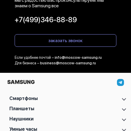
мы с радостью Вас проконсультируем. Мы
знаем о Samsung все
+7(499)346-88-89
заказать звонок
Если удобнее почтой –
info@moscow-samsung.ru
Для бизнеса –
business@moscow-samsung.ru
Смартфоны
Samsung Galaxy S
Планшеты
Samsung Galaxy A
Samsung Galaxy Tab A11
Наушники
Samsung Galaxy Z
Samsung Galaxy Tab A11 Plus
Samsung Galaxy Note
Samsung Galaxy Buds 2
Умные часы
Samsung Galaxy Tab S10 FE
Samsung Galaxy M