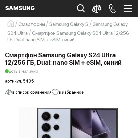
Смартфоны
Samsung Galaxy S
Samsung Galaxy
Samsung
Смартфон
s23
s23 ultra
S24 Ultra
Смартфон Samsung Galaxy S24 Ultra 12/256
ГБ, Dual: nano SIM + eSIM, синий
Galaxy S22
s21
Смартфон Samsung Galaxy S24 Ultra
12/256 ГБ, Dual: nano SIM + eSIM, синий
Есть в наличии
артикул:
5435
в список сравнения
в избранное