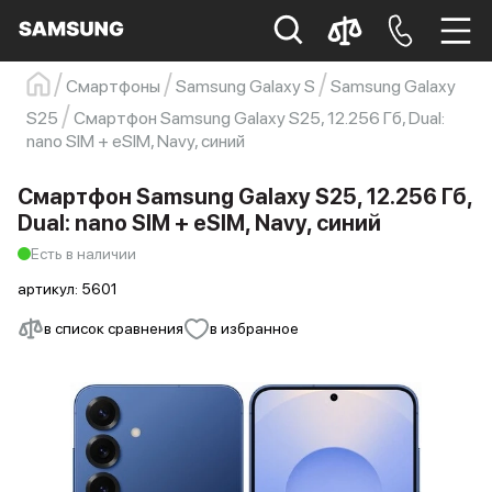
Смартфоны
Samsung Galaxy S
Samsung Galaxy
Samsung
Смартфон
s23
s23 ultra
S25
Смартфон Samsung Galaxy S25, 12.256 Гб, Dual:
nano SIM + eSIM, Navy, синий
Galaxy S22
s21
Смартфон Samsung Galaxy S25, 12.256 Гб,
Dual: nano SIM + eSIM, Navy, синий
Есть в наличии
артикул:
5601
в список сравнения
в избранное