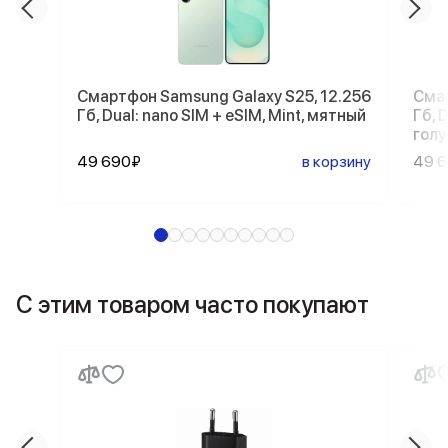
Смартфон Samsung Galaxy S25, 12.256
Смар
Гб, Dual: nano SIM + eSIM, Mint, мятный
Гб, D
голу
49 690₽
в корзину
49 
С этим товаром часто покупают