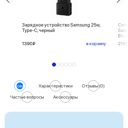
Зарядное устройство Samsung 25w,
Сете
Type-C, черный
Sams
Вт, 
1390₽
в корзину
219
О товаре
Характеристики
Отзывы
(0)
Частые вопросы
Аксессуары