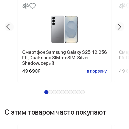
Смартфон Samsung Galaxy S25, 12.256
Смар
Гб, Dual: nano SIM + eSIM, Silver
Гб, 
Shadow, серый
49 690₽
в корзину
49 
С этим товаром часто покупают