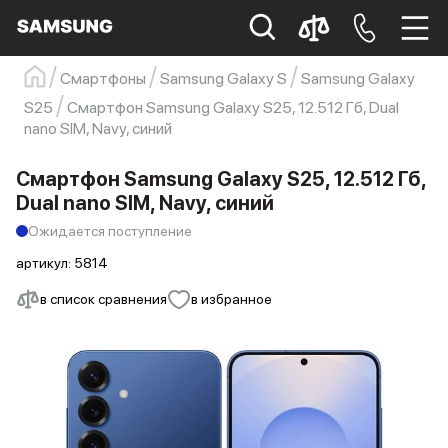
Смартфоны
Samsung Galaxy S
Samsung Galaxy
Samsung
Смартфон
s23
s23 ultra
S25
Смартфон Samsung Galaxy S25, 12.512 Гб, Dual
nano SIM, Navy, синий
Galaxy S22
s21
Смартфон Samsung Galaxy S25, 12.512 Гб,
Dual nano SIM, Navy, синий
Ожидается поступление
артикул:
5814
в список сравнения
в избранное