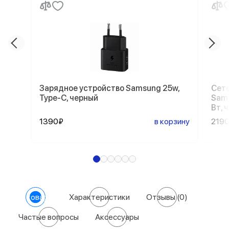
Зарядное устройство Samsung 25w,
Сете
Type-C, черный
Sams
Вт, 
1390₽
в корзину
219
О товаре
Характеристики
Отзывы
(0)
Частые вопросы
Аксессуары