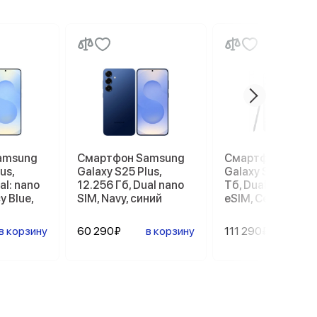
amsung
Смартфон Samsung
Смартфон Sams
us,
Galaxy S25 Plus,
Galaxy S26 Ultra, 
al: nano
12.256 Гб, Dual nano
Тб, Dual: nano SI
y Blue,
SIM, Navy, синий
eSIM, Серый
в корзину
60 290₽
в корзину
111 290₽
в ко