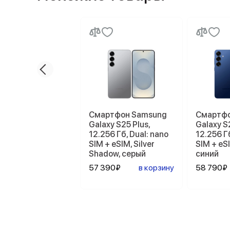
Смартфон Samsung
Смартфо
Galaxy S25 Plus,
Galaxy S2
12.256 Гб, Dual: nano
12.256 Гб
SIM + eSIM, Silver
SIM + eSI
Shadow, серый
синий
57 390₽
в корзину
58 790₽