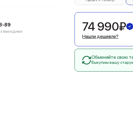
1 физич. + 1 электр.
74 990₽
88-89
без выходных
Нашли дешевле?
Обменяйте свою тех
Выкупим вашу стару