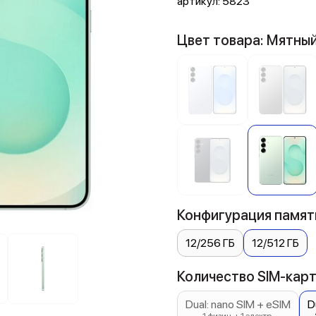
артикул:
5823
Цвет товара: Мятны
Конфигурация памяти
12/256 ГБ
12/512 ГБ
Количество SIM-карт:
Dual: nano SIM + eSIM
D