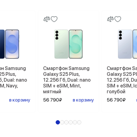
н Samsung
Смартфон Samsung
Смартфон S
5 Plus,
Galaxy S25 Plus,
Galaxy S25 Pl
, Dual: nano
12.256 Гб, Dual: nano
12.256 Гб, Du
M, Navy,
SIM + eSIM, Mint,
SIM + eSIM, Ic
мятный
голубой
в корзину
56 790₽
в корзину
56 790₽