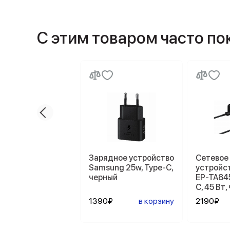
С этим товаром часто п
Зарядное устройство
Сетевое
Samsung 25w, Type-C,
устройс
черный
EP-TA84
C, 45 Вт
1390₽
в корзину
2190₽