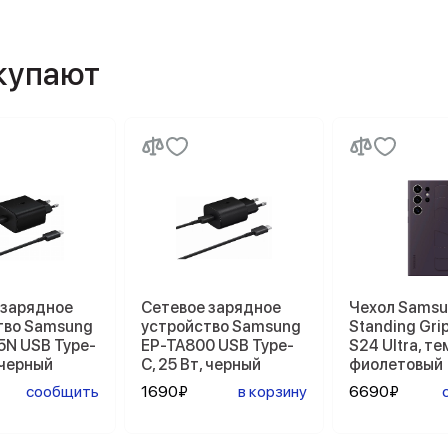
окупают
 зарядное
Сетевое зарядное
Чехол Sams
тво Samsung
устройство Samsung
Standing Gri
5N USB Type-
EP-TA800 USB Type-
S24 Ultra, т
, черный
C, 25 Вт, черный
фиолетовый
сообщить
1690₽
в корзину
6690₽