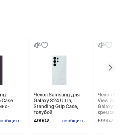
ung
Чехол Samsung для
Чехол Samsung 
p Case
Galaxy S24 Ultra,
View Wallet Case
емно-
Standing Grip Case,
Galaxy S23 Ultra,
голубой
кремовый
сообщить
4990₽
сообщить
5990₽
сооб