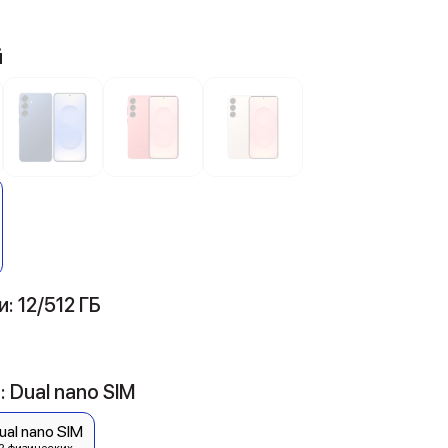
й
: 12/512 ГБ
 Dual nano SIM
ual nano SIM