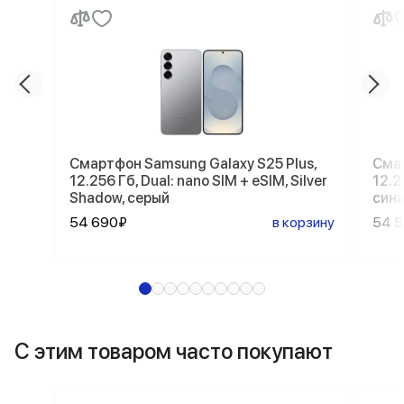
Смартфон Samsung Galaxy S25 Plus,
Смар
12.256 Гб, Dual: nano SIM + eSIM, Silver
12.2
Shadow, серый
син
54 690₽
в корзину
54 
С этим товаром часто покупают