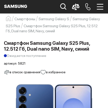
Смартфоны
Samsung Galaxy S
Samsung Galaxy
Samsung
Смартфон
s23
s23 ultra
S25 Plus
Смартфон Samsung Galaxy S25 Plus, 12.512
Гб, Dual nano SIM, Navy, синий
Galaxy S22
s21
Смартфон Samsung Galaxy S25 Plus,
12.512 Гб, Dual nano SIM, Navy, синий
Ожидается поступление
артикул:
5821
в список сравнения
в избранное