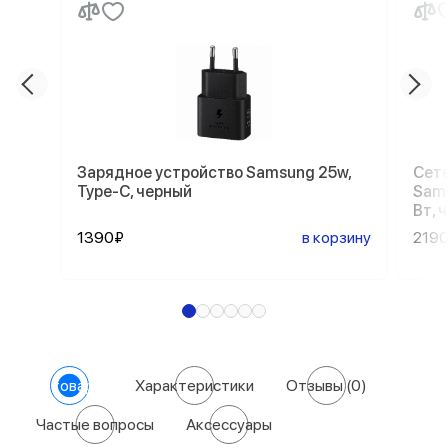
Зарядное устройство Samsung 25w,
Сете
Type-C, черный
Sams
Вт, 
1390₽
в корзину
219
О товаре
Характеристики
Отзывы
(0)
Частые вопросы
Аксессуары