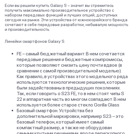
Если вы решили купить Galaxy S – значит вы стремитесь
получить максимально производительное устройство с
набором передовых функций и лучших опций, доступных
сегодня на рынке. Эти устройства от южнокорейского бренда
сочетают в себе передовые разработки, небывалую мощность
и производительность.
Линейки смартфонов Galaxy S:
FE – самый бюджетный вариант. В нем сочетается
передовые решения и бюджетные компромиссы,
которые позволяют снизить цену почти вдвое (в
сравнении с самой производительной моделью).
Как правило, в устройствах этого модельного ряда
используются технологические решения, которые
были задействованы в предыдущих поколениях.
Так, если говорить о S23 FE, то в нем стоят чипы S
22 и аппаратная часть во многом совпадают. В нем
используется более старое стекло Gorilla Glass
Базовый смартфон. Устройства без
дополнительной маркировки, например S23 – это
базовый телефон, который имеет самый
компактный размер, а также не оборудован
самыми крутыми решениями, вроде перископного