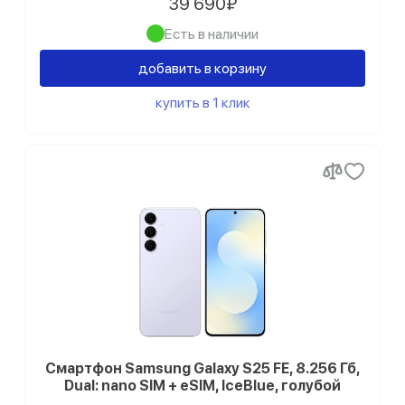
39 690₽
0
Бургунди
Samsung Galaxy S10
Есть в наличии
0
Фиолетовый фантом
добавить в корзину
Samsung Galaxy S9 Plus
0
Серебряный фантом
купить в 1 клик
0
Коричневый
Смартфон Samsung Galaxy S25 FE, 8.256 Гб,
Dual: nano SIM + eSIM, IceBlue, голубой