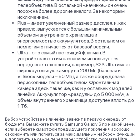
телеобъектива. В остальной «начинке» он очень
похож на более дорогие аналоги. За некоторым
исключением.
Plus – имеет увеличенный размер дисплея, и, как
правило, выпускается с большим минимальным
объемом внутреннего хранилища и
энергоемкостью аккумулятора. В остальном он
немногим отличается от базовой версии.
Ultra – это самый настоящий флагман. В
устройствах с этим названием используется
передовые технологии, например, S23 Ultra имеет
широкоугольную камеру на 200 Мп (базовая и
«Плюс» модели – 50 Мп), а также оборудована
перископным телеобъективом. Фронтальная
камера здесь такая же, как и у остальных моделей
линейки. Аккумулятор «раздули» до 5 000 мАч, а
объем внутреннего хранилища доступен вплоть до
1 Тб.
Выбор устройства из линейки зависит в первую очередь от
бюджета. Вы можете купить Samsung Galaxy S по низкой цене,
если выберете смартфон предыдущего поколения и хорошо
сэкономить или погнаться за максимальным набором функций
и доплатить за самое передовое устройство формата Ultra.