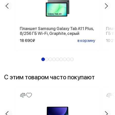
Планшет Samsung Galaxy Tab A11 Plus,
План
8/256 ГБ Wi-Fi, Graphite, серый
ГБ W
18 690₽
в корзину
10 2
С этим товаром часто покупают