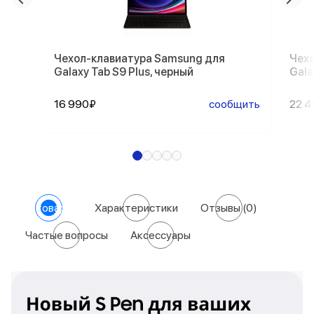
Чехол-клавиатура Samsung для
Чехо
Galaxy Tab S9 Plus, черный
Gala
16 990₽
сообщить
22 
О товаре
Характеристики
Отзывы
(0)
Частые вопросы
Аксессуары