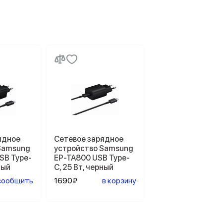
ядное
Сетевое зарядное
Samsung
устройство Samsung
SB Type-
EP-TA800 USB Type-
ный
C, 25 Вт, черный
сообщить
1690₽
в корзину