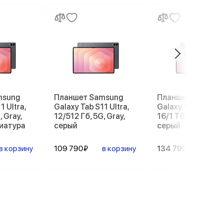
msung
Планшет Samsung
Планшет Samsun
1 Ultra,
Galaxy Tab S11 Ultra,
Galaxy Tab S11 Ult
, Gray,
12/512 Гб, 5G, Gray,
16/1 Тб, 5G, Gray,
виатура
серый
серый
в корзину
109 790₽
в корзину
134 790₽
в ко