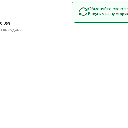
Обменяйте свою тех
Выкупим вашу стару
88-89
без выходных