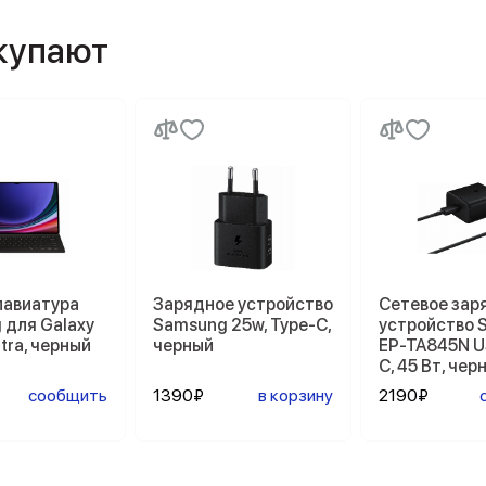
окупают
лавиатура
Зарядное устройство
Сетевое зар
 для Galaxy
Samsung 25w, Type-C,
устройство 
ltra, черный
черный
EP-TA845N U
C, 45 Вт, чер
сообщить
1390₽
в корзину
2190₽