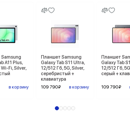
 Samsung
Планшет Samsung
Планшет Sa
b A11 Plus,
Galaxy Tab S11 Ultra,
Galaxy Tab S1
Wi-Fi, Silver,
12/512 Гб, 5G, Silver,
12/512 Гб, 5G
стый
серебристый +
серый + кла
клавиатура
в корзину
109 790₽
в корзину
109 790₽