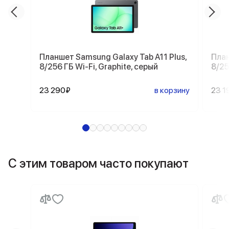
Планшет Samsung Galaxy Tab A11 Plus,
План
8/256 ГБ Wi-Fi, Graphite, серый
8/25
23 290₽
в корзину
23 1
С этим товаром часто покупают