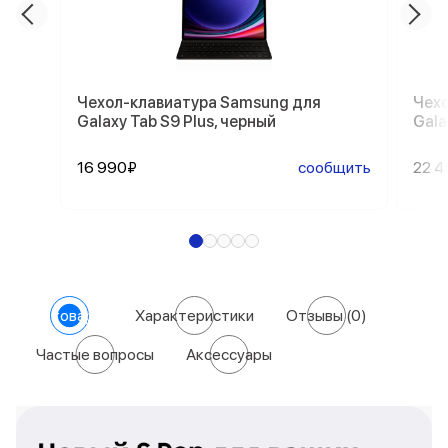
Чехол-клавиатура Samsung для
Чехо
Galaxy Tab S9 Plus, черный
Gala
16 990₽
сообщить
22 
О товаре
Характеристики
Отзывы
(0)
Частые вопросы
Аксессуары