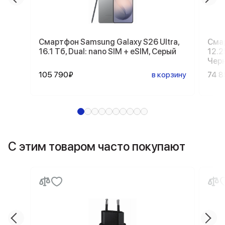
Смартфон Samsung Galaxy S26 Ultra,
Смар
16.1 Тб, Dual: nano SIM + eSIM, Серый
12.2
Чер
105 790₽
в корзину
74 
С этим товаром часто покупают