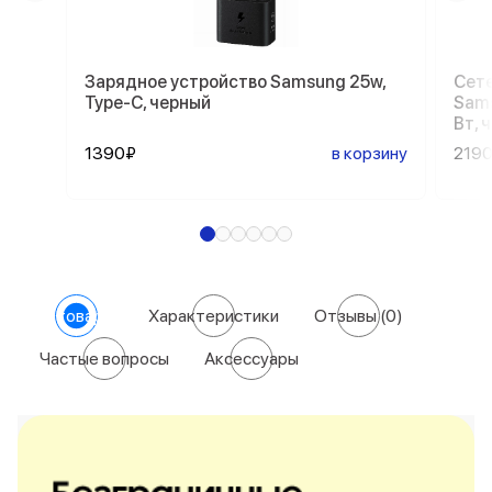
Зарядное устройство Samsung 25w,
Сете
Type-C, черный
Sams
Вт, 
1390₽
в корзину
219
О товаре
Характеристики
Отзывы
(0)
Частые вопросы
Аксессуары