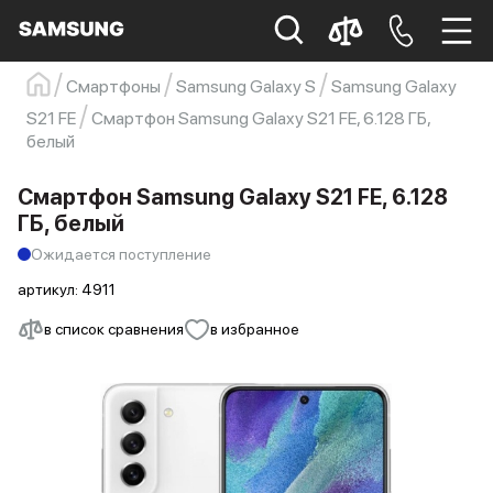
Смартфоны
Samsung Galaxy S
Samsung Galaxy
Samsung
Смартфон
s23
s23 ultra
S21 FE
Смартфон Samsung Galaxy S21 FE, 6.128 ГБ,
белый
Galaxy S22
s21
Смартфон Samsung Galaxy S21 FE, 6.128
ГБ, белый
Ожидается поступление
артикул:
4911
в список сравнения
в избранное