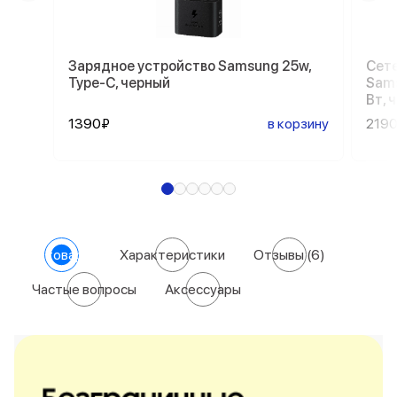
Зарядное устройство Samsung 25w,
Сете
Type-C, черный
Sams
Вт, 
1390₽
в корзину
219
О товаре
Характеристики
Отзывы
(6)
Частые вопросы
Аксессуары