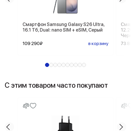
Смартфон Samsung Galaxy S26 Ultra,
Смар
16.1 Тб, Dual: nano SIM + eSIM, Серый
12.2
Чер
109 290₽
в корзину
73 
С этим товаром часто покупают