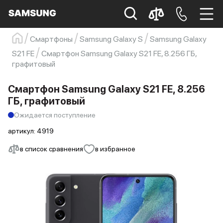
Смартфоны
Samsung Galaxy S
Samsung Galaxy
Samsung
Смартфон
s23
s23 ultra
S21 FE
Смартфон Samsung Galaxy S21 FE, 8.256 ГБ,
графитовый
Galaxy S22
s21
Смартфон Samsung Galaxy S21 FE, 8.256
ГБ, графитовый
Ожидается поступление
артикул:
4919
в список сравнения
в избранное