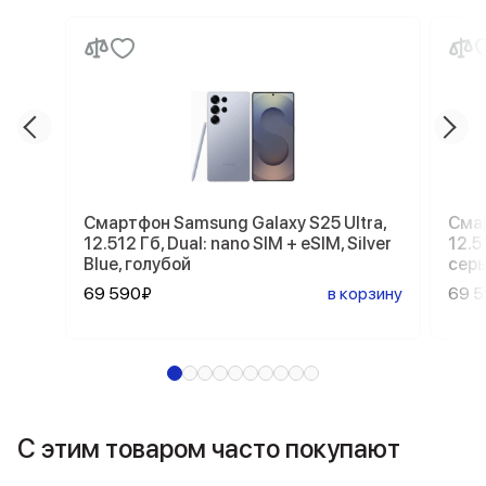
Смартфон Samsung Galaxy S25 Ultra,
Смар
12.512 Гб, Dual: nano SIM + eSIM, Silver
12.5
Blue, голубой
сер
69 590₽
в корзину
69 
С этим товаром часто покупают