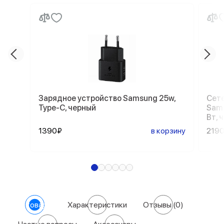
Зарядное устройство Samsung 25w,
Сете
Type-C, черный
Sams
Вт, 
1390₽
в корзину
219
О товаре
Характеристики
Отзывы
(0)