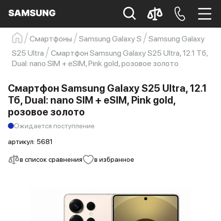
Смартфоны
Samsung Galaxy S
Samsung Galaxy
Samsung
Смартфон
s23
s23 ultra
S25 Ultra
Смартфон Samsung Galaxy S25 Ultra, 12.1 Тб,
Dual: nano SIM + eSIM, Pink gold, розовое золото
Galaxy S22
s21
Смартфон Samsung Galaxy S25 Ultra, 12.1
Тб, Dual: nano SIM + eSIM, Pink gold,
розовое золото
Ожидается поступление
артикул:
5681
в список сравнения
в избранное