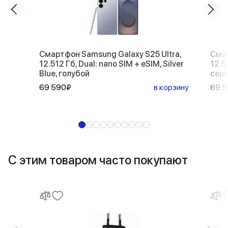
Смартфон Samsung Galaxy S25 Ultra,
Смар
12.512 Гб, Dual: nano SIM + eSIM, Silver
12.5
Blue, голубой
сер
69 590₽
в корзину
69 
С этим товаром часто покупают