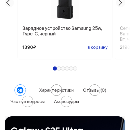
Зарядное устройство Samsung 25w,
Сете
Type-C, черный
Sams
Вт, 
1390₽
в корзину
219
О товаре
Характеристики
Отзывы
(0)
Частые вопросы
Аксессуары