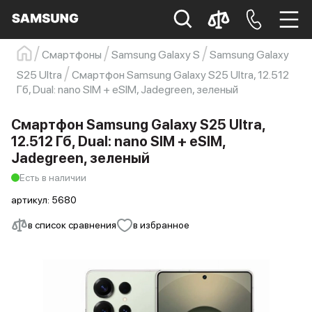
Смартфоны
Samsung Galaxy S
Samsung Galaxy
Samsung
Смартфон
s23
s23 ultra
S25 Ultra
Смартфон Samsung Galaxy S25 Ultra, 12.512
Гб, Dual: nano SIM + eSIM, Jadegreen, зеленый
Galaxy S22
s21
Смартфон Samsung Galaxy S25 Ultra,
12.512 Гб, Dual: nano SIM + eSIM,
Jadegreen, зеленый
Есть в наличии
артикул:
5680
в список сравнения
в избранное