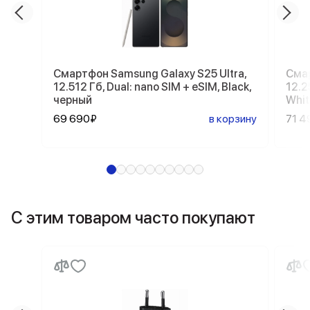
Смартфон Samsung Galaxy S25 Ultra,
Смар
12.512 Гб, Dual: nano SIM + eSIM, Black,
12.2
черный
Whit
69 690₽
в корзину
71 4
С этим товаром часто покупают