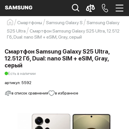
Смартфоны
Samsung Galaxy S
Samsung Galaxy
Samsung
Смартфон
s23
s23 ultra
S25 Ultra
Смартфон Samsung Galaxy S25 Ultra, 12.512
Гб, Dual: nano SIM + eSIM, Gray, серый
Galaxy S22
s21
Смартфон Samsung Galaxy S25 Ultra,
12.512 Гб, Dual: nano SIM + eSIM, Gray,
серый
Есть в наличии
артикул:
5592
в список сравнения
в избранное