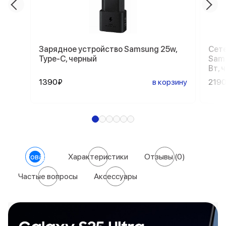
Зарядное устройство Samsung 25w,
Сете
Type-C, черный
Sams
Вт, 
1390₽
в корзину
219
О товаре
Характеристики
Отзывы
(0)
Частые вопросы
Аксессуары