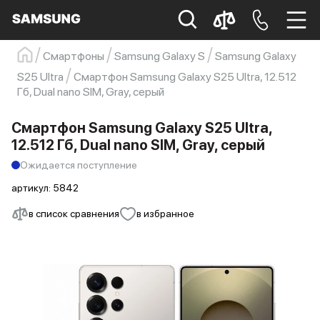
Смартфоны
Samsung Galaxy S
Samsung Galaxy
Samsung
Смартфон
s23
s23 ultra
S25 Ultra
Смартфон Samsung Galaxy S25 Ultra, 12.512
Гб, Dual nano SIM, Gray, серый
Galaxy S22
s21
Смартфон Samsung Galaxy S25 Ultra,
12.512 Гб, Dual nano SIM, Gray, серый
Ожидается поступление
артикул:
5842
в список сравнения
в избранное