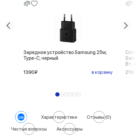
Зарядное устройство Samsung 25w,
Сете
Type-C, черный
Sams
Вт, 
1390₽
в корзину
219
О товаре
Характеристики
Отзывы
(0)
Частые вопросы
Аксессуары