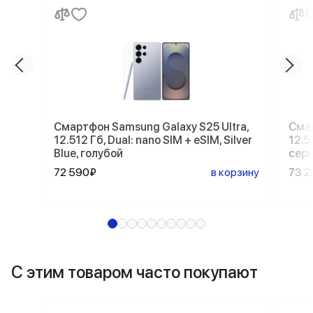
Смартфон Samsung Galaxy S25 Ultra,
Смар
12.512 Гб, Dual: nano SIM + eSIM, Silver
12.5
Blue, голубой
сер
72 590₽
в корзину
73 2
С этим товаром часто покупают