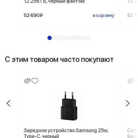
12.256 ГБ, черный фантом
12.2
52 690₽
в корзину
52 7
С этим товаром часто покупают
Зарядное устройство Samsung 25w,
Сете
Type-C, черный
Sams