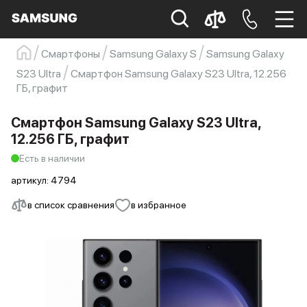
Смартфоны
Samsung Galaxy S
Samsung Galaxy
Samsung
Смартфон
s23
s23 ultra
S23 Ultra
Смартфон Samsung Galaxy S23 Ultra, 12.256
ГБ, графит
Galaxy S22
s21
Смартфон Samsung Galaxy S23 Ultra,
12.256 ГБ, графит
Есть в наличии
артикул:
4794
в список сравнения
в избранное