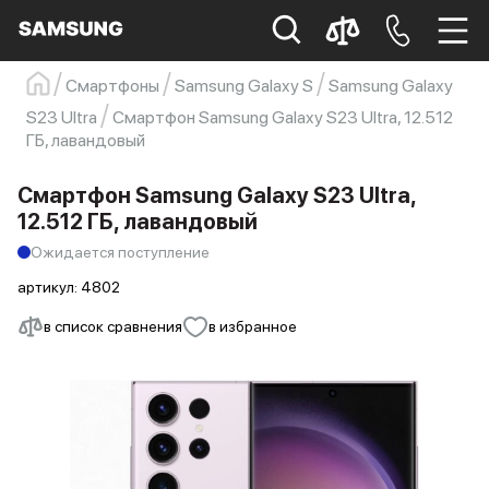
Смартфоны
Samsung Galaxy S
Samsung Galaxy
Samsung
Смартфон
s23
s23 ultra
S23 Ultra
Смартфон Samsung Galaxy S23 Ultra, 12.512
ГБ, лавандовый
Galaxy S22
s21
Смартфон Samsung Galaxy S23 Ultra,
12.512 ГБ, лавандовый
Ожидается поступление
артикул:
4802
в список сравнения
в избранное