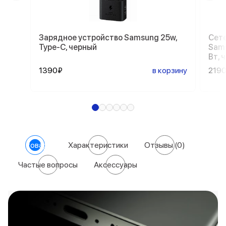
Зарядное устройство Samsung 25w,
Сете
Type-C, черный
Sams
Вт, 
1390₽
в корзину
219
О товаре
Характеристики
Отзывы
(0)
Частые вопросы
Аксессуары