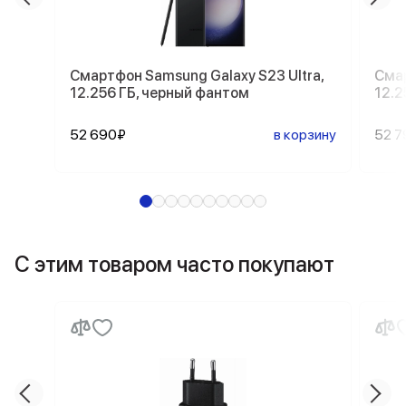
Смартфон Samsung Galaxy S23 Ultra,
Смар
12.256 ГБ, черный фантом
12.2
52 690₽
в корзину
52 7
С этим товаром часто покупают