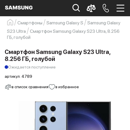
Смартфоны
Samsung Galaxy S
Samsung Galaxy
Samsung
Смартфон
s23
s23 ultra
S23 Ultra
Смартфон Samsung Galaxy S23 Ultra, 8.256
ГБ, голубой
Galaxy S22
s21
Смартфон Samsung Galaxy S23 Ultra,
8.256 ГБ, голубой
Ожидается поступление
артикул:
4789
в список сравнения
в избранное