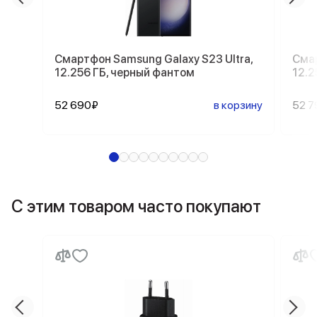
Смартфон Samsung Galaxy S23 Ultra,
Смар
12.256 ГБ, черный фантом
12.2
52 690₽
в корзину
52 7
С этим товаром часто покупают