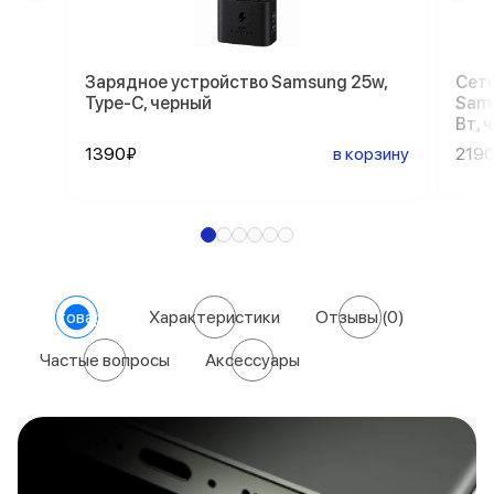
Зарядное устройство Samsung 25w,
Сете
Type-C, черный
Sams
Вт, 
1390₽
в корзину
219
О товаре
Характеристики
Отзывы
(0)
Частые вопросы
Аксессуары