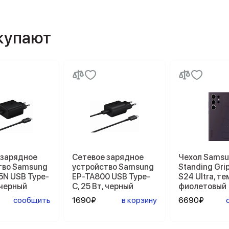
окупают
 зарядное
Сетевое зарядное
Чехол Sams
тво Samsung
устройство Samsung
Standing Gri
5N USB Type-
EP-TA800 USB Type-
S24 Ultra, т
, черный
C, 25 Вт, черный
фиолетовый
сообщить
1690₽
в корзину
6690₽