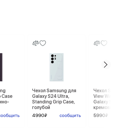
ung
Чехол Samsung для
Чехол Samsung 
p Case
Galaxy S24 Ultra,
View Wallet Case
емно-
Standing Grip Case,
Galaxy S23 Ultra,
голубой
кремовый
сообщить
4990₽
сообщить
5990₽
сооб