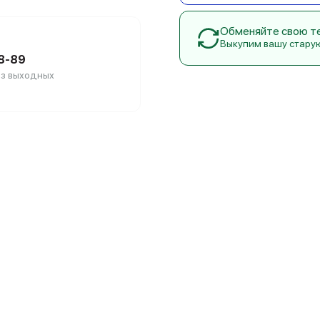
Обменяйте свою тех
Выкупим вашу стару
88-89
без выходных