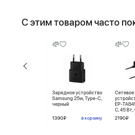
С этим товаром часто п
Зарядное устройство
Сетевое
Samsung 25w, Type-C,
устройс
черный
EP-TA84
C, 45 Вт
1390₽
в корзину
2190₽