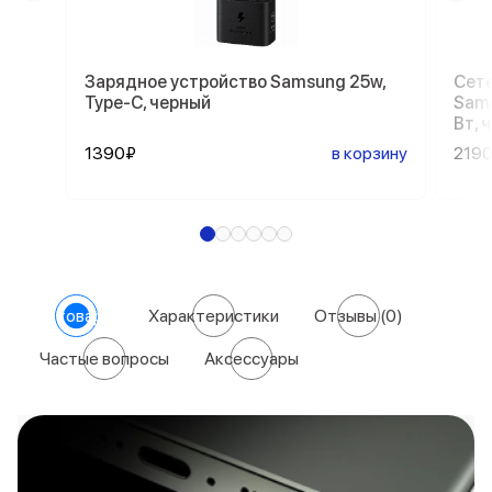
Зарядное устройство Samsung 25w,
Сете
Type-C, черный
Sams
Вт, 
1390₽
в корзину
219
О товаре
Характеристики
Отзывы
(0)
Частые вопросы
Аксессуары