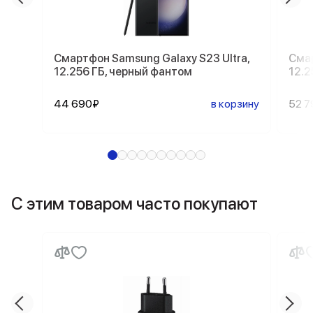
Смартфон Samsung Galaxy S23 Ultra,
Смар
12.256 ГБ, черный фантом
12.2
44 690₽
в корзину
52 7
С этим товаром часто покупают