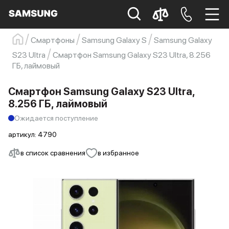
Смартфоны
Samsung Galaxy S
Samsung Galaxy
Samsung
Смартфон
s23
s23 ultra
S23 Ultra
Смартфон Samsung Galaxy S23 Ultra, 8.256
ГБ, лаймовый
Galaxy S22
s21
Смартфон Samsung Galaxy S23 Ultra,
8.256 ГБ, лаймовый
Ожидается поступление
артикул:
4790
в список сравнения
в избранное